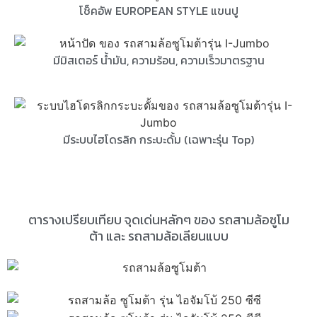
โช็คอัพ EUROPEAN STYLE แขนปู
มีมิสเตอร์ น้ำมัน, ความร้อน, ความเร็วมาตรฐาน
มีระบบไฮโดรลิก กระบะดั้ม (เฉพาะรุ่น Top)
ตารางเปรียบเทียบ จุดเด่นหลักๆ ของ รถสามล้อซูโม
ต้า และ รถสามล้อเลียนแบบ