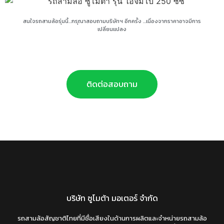
สนใจรถสามล้อรุ่นนี้…กรุณาสอบถามบริษัทฯ อีกครั้ง …เนื่องจากราคาอาจมีการ
เปลี่ยนแปลง
ติดต่อสอบถาม
บริษัท ซูโมต้า มอเตอร์ จำกัด
รถสามล้อสัญชาติไทยที่มีชื่อเสียงในด้านการผลิตและจำหน่ายรถสามล้อ