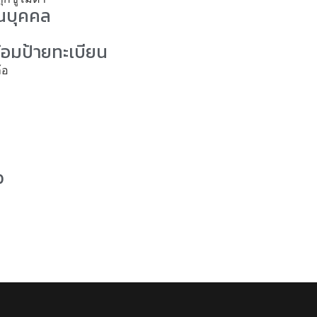
วนบุคคล
้อมป้ายทะเบียน
ว