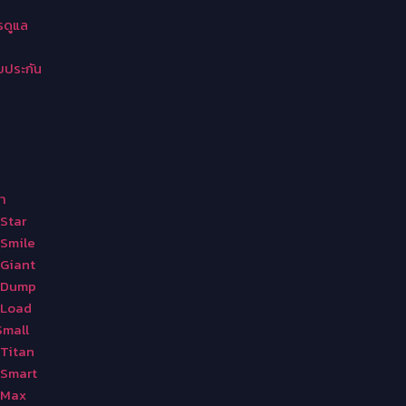
รดูแล
ับประกัน
า
-Star
-Smile
-Giant
V-Dump
-Load
Small
-Titan
-Smart
-Max