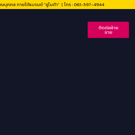
วนบุคคล ภายใต้แบรนด์ “ซูโมต้า” | โทร : 061-597-4944
ติดต่อฝ่าย
ขาย