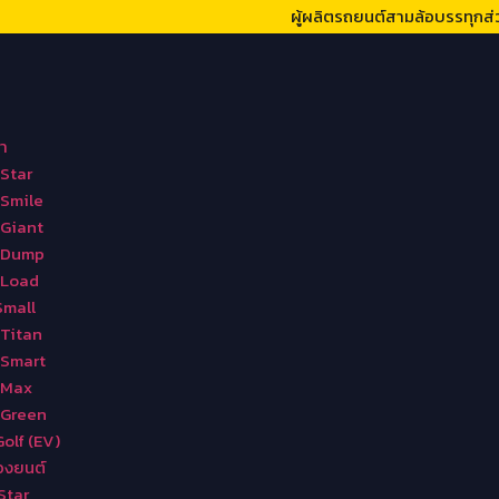
ผู้ผลิตรถยนต์สามล้อบรรทุกส่
า
-Star
-Smile
-Giant
V-Dump
-Load
Small
-Titan
-Smart
-Max
-Green
Golf (EV)
องยนต์
Star